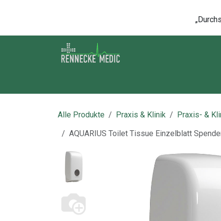
Zum Inhalt springen
„Durchsc
Shop
Kontakt
Kurse
Über u
Alle Produkte
Praxis & Klinik
Praxis- & Kl
AQUARIUS Toilet Tissue Einzelblatt Spender,