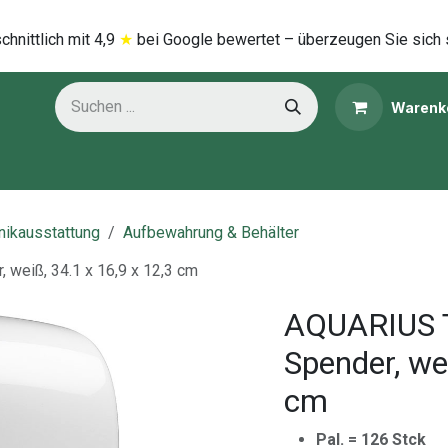
hnittlich mi​t
4,9
★
bei Google bewertet – überzeugen Sie sich 
Warenk
ns
Kategorien
inikausstattung
Aufbewahrung & Behälter
 weiß, 34.1 x 16,9 x 12,3 cm
AQUARIUS To
Spender, wei
cm
Pal. = 126 Stck