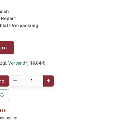
isch
n Bedarf
lblatt-Verpackung
ern
zgl.
Versand
*
)
15,04
€
rb
0 €
dingungen