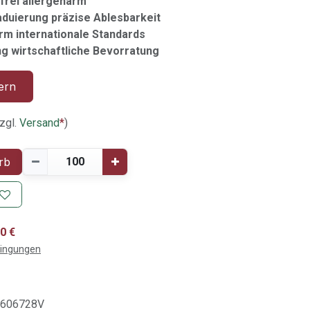
nfrei allergenarm
duierung präzise Ablesbarkeit
rm internationale Standards
g wirtschaftliche Bevorratung
ern
zgl.
Versand
*
)
rb
0 €
dingungen
4606728V