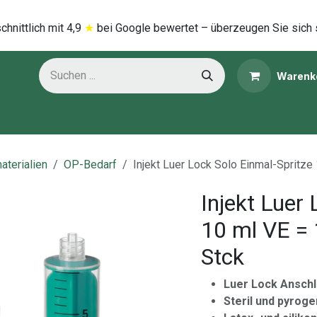
hnittlich mi​t
4,9
★
bei Google bewertet – überzeugen Sie sich 
Warenk
ns
Kategorien
aterialien
OP-Bedarf
Injekt Luer Lock Solo Einmal-Spritze
Injekt Luer
10 ml VE = 
Stck
Luer Lock Anschl
Steril und pyrog