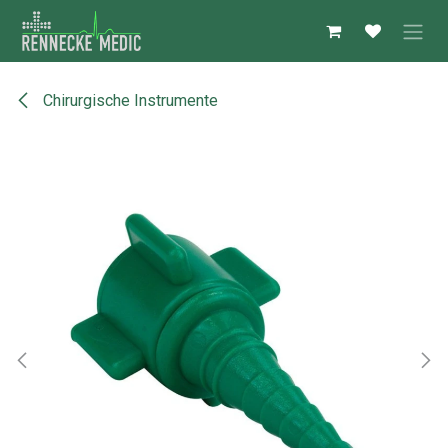
Zum Inhalt springen
Chirurgische Instrumente