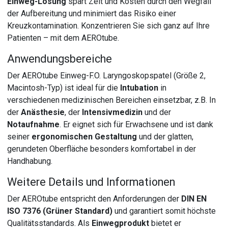
Einweg-Lösung
spart Zeit und Kosten durch den Wegfall
der Aufbereitung und minimiert das Risiko einer
Kreuzkontamination. Konzentrieren Sie sich ganz auf Ihre
Patienten – mit dem AEROtube.
Anwendungsbereiche
Der AEROtube Einweg-F.O. Laryngoskopspatel (Größe 2,
Macintosh-Typ) ist ideal für die
Intubation
in
verschiedenen medizinischen Bereichen einsetzbar, z.B. In
der
Anästhesie
, der
Intensivmedizin
und der
Notaufnahme
. Er eignet sich für Erwachsene und ist dank
seiner
ergonomischen Gestaltung
und der glatten,
gerundeten Oberfläche besonders komfortabel in der
Handhabung.
Weitere Details und Informationen
Der AEROtube entspricht den Anforderungen der
DIN EN
ISO 7376 (Grüner Standard)
und garantiert somit höchste
Qualitätsstandards. Als
Einwegprodukt
bietet er