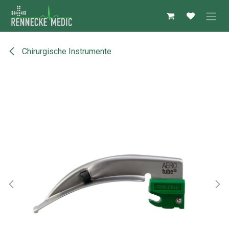
Zum Inhalt springen
Chirurgische Instrumente