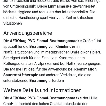
auf das Gesicht und reduziert das Risiko von das Eindringen
von Umgebungsluft. Diese
Einmalmaske
gewährleistet
höchste Hygiene und reduziert das Infektionsrisiko. Die
einfache Handhabung spart wertvolle Zeit in kritischen
Situationen.
Anwendungsbereiche
Die
AERObag PVC-Einmal-Beatmungsmaske
Größe 1 ist
speziell für die
Beatmung
von
Kleinkindern
in
Notfallsituationen und im medizinischen Umfeld konzipiert.
Sie eignet sich für den Einsatz in Krankenhäusern,
Rettungsdiensten, Arztpraxen und bei Notfallversorgungen.
Die Maske ist ideal für die Anwendung bei
Reanimation
,
Sauerstofftherapie
und anderen Verfahren, die eine
unterstützende
Beatmung
erfordern.
Weitere Details und Informationen
Die
AERObag PVC-Einmal-Beatmungsmaske
der HUM
GmbH entspricht den hohen Qualitätsstandards der