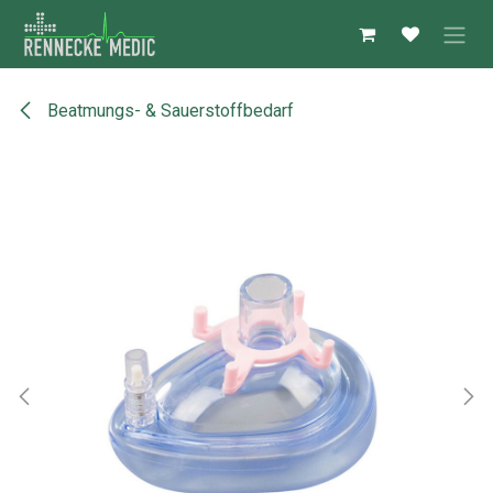
Zum Inhalt springen
Beatmungs- & Sauerstoffbedarf