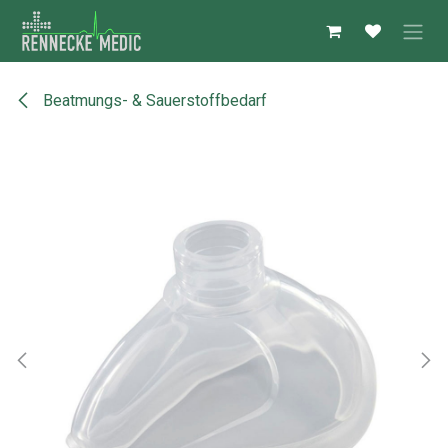
Zum Inhalt springen
Beatmungs- & Sauerstoffbedarf