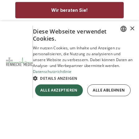
Wir beraten Sie!
×
service@rennecke-medic.com
+49 1573 933272
Diese Webseite verwendet
Cookies.
GERMAN
Wir nutzen Cookies, um Inhalte und Anzeigen zu
personalisieren, die Nutzung zu analysieren und
ENGLISH
unsere Website zu verbessern. Dabei können Daten an
Analyse- und Werbepartner übermittelt werden.
Datenschutzrichtlinie
DETAILS ANZEIGEN
ALLE AKZEPTIEREN
ALLE ABLEHNEN
Copyright © Rennecke-Medic GmbH
Unterstützt durch
- Die #1
Open-Source-E-Commerce