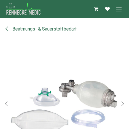
Zum Inhalt springen
Beatmungs- & Sauerstoffbedarf