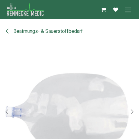
Zum Inhalt springen
Beatmungs- & Sauerstoffbedarf