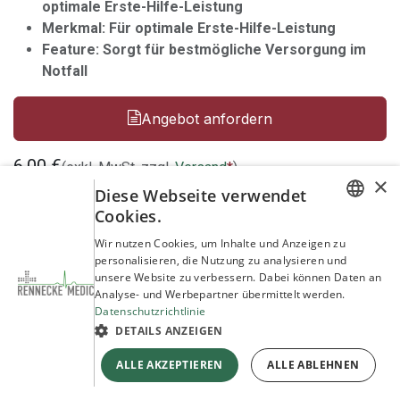
optimale Erste-Hilfe-Leistung
Merkmal: Für optimale Erste-Hilfe-Leistung
Feature: Sorgt für bestmögliche Versorgung im
Notfall
Angebot anfordern
6,00
€
(exkl. MwSt. zzgl.
Versand
*
)
×
Diese Webseite verwendet
Cookies.
In den Warenkorb
GERMAN
Wir nutzen Cookies, um Inhalte und Anzeigen zu
personalisieren, die Nutzung zu analysieren und
ENGLISH
unsere Website zu verbessern. Dabei können Daten an
Jetzt kaufen
Analyse- und Werbepartner übermittelt werden.
Datenschutzrichtlinie
Auf die Wunschliste
DETAILS ANZEIGEN
ALLE AKZEPTIEREN
ALLE ABLEHNEN
*Gratis Versand ab 250 €
Allgemeine Geschäftsbedingungen