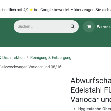
hnittlich mi​t
4,9
★
bei Google bewertet – überzeugen Sie sich 
Warenk
ns
Kategorien
& Desinfektion
Reinigung & Entsorgung
Vielzweckwagen Variocar und 08/16
Abwurfscha
Edelstahl 
Variocar un
Hygienische Obe