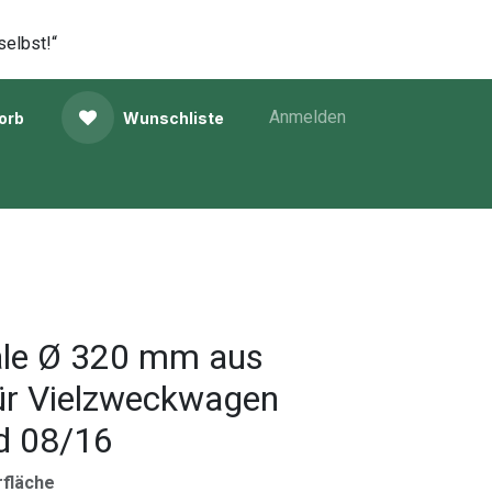
selbst!“
Anmelden
orb
Wunschliste
le Ø 320 mm aus
Für Vielzweckwagen
d 08/16
rfläche