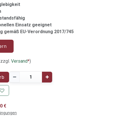
glebigkeit
n
standsfähig
onellen Einsatz geeignet
g gemäß EU-Verordnung 2017/745
ern
 zzgl.
Versand
*
)
rb
0 €
dingungen