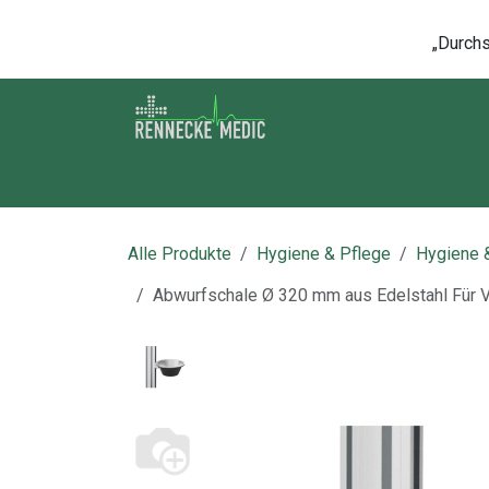
Zum Inhalt springen
„Durchsc
Shop
Kontakt
Kurse
Über u
Alle Produkte
Hygiene & Pflege
Hygiene 
Abwurfschale Ø 320 mm aus Edelstahl Für 