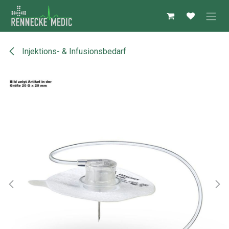
Zum Inhalt springen
Injektions- & Infusionsbedarf