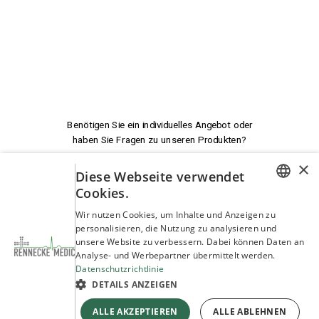
×
Benötigen Sie ein individuelles Angebot oder
Diese Webseite verwendet
haben Sie Fragen zu unseren Produkten?
Cookies.
GERMAN
Wir nutzen Cookies, um Inhalte und Anzeigen zu
personalisieren, die Nutzung zu analysieren und
Wir beraten Sie!
ENGLISH
unsere Website zu verbessern. Dabei können Daten an
Analyse- und Werbepartner übermittelt werden.
Datenschutzrichtlinie
service@rennecke-medic.com
+49 1573 933272
DETAILS ANZEIGEN
ALLE AKZEPTIEREN
ALLE ABLEHNEN