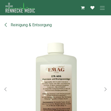
Zum Inhalt springen
Reinigung & Entsorgung