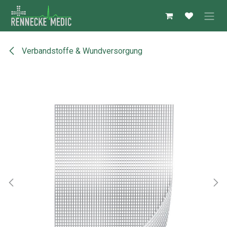
Zum Inhalt springen
Verbandstoffe & Wundversorgung