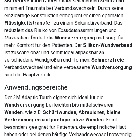
3M Deutschland GmbH
, bietet schonenden Schutz und
minimiert Traumata bei Verbandswechseln. Durch seine
einzigartige Konstruktion ermöglicht er einen optimalen
Flüssigkeitstransfer
zu einem Sekundärverband. Das
reduziert das Risiko von Exsudatansammlungen und
Mazeration, fördert die
Wundversorgung
und sorgt für
mehr Komfort für den Patienten. Der
Silikon-Wundverband
ist zuschneidbar und somit ideal anpassbar an
verschiedene Wundgrößen und -formen.
Schmerzfreie
Verbandswechsel und eine verbesserte
Wundversorgung
sind die Hauptvorteile.
Anwendungsbereiche
Der 3M Adaptic Touch eignet sich ideal für die
Wundversorgung
bei leichten bis mittelschweren
Wunden
, wie z.B.
Schürfwunden
,
Abrasio
nen,
kleine
Verbrennungen
und
postoperative Wunden
. Er ist
besonders geeignet für Patienten, die empfindliche Haut
haben oder bei denen häufige Verbandswechsel notwendig