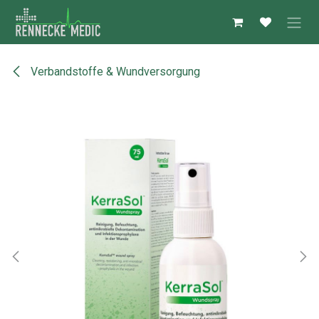
Zum Inhalt springen
Verbandstoffe & Wundversorgung