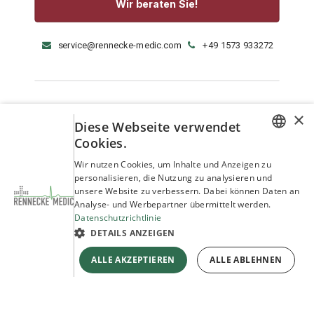
Wir beraten Sie!
service@rennecke-medic.com
+49 1573 933272
×
Diese Webseite verwendet
Cookies.
GERMAN
Wir nutzen Cookies, um Inhalte und Anzeigen zu
personalisieren, die Nutzung zu analysieren und
ENGLISH
unsere Website zu verbessern. Dabei können Daten an
Analyse- und Werbepartner übermittelt werden.
Datenschutzrichtlinie
DETAILS ANZEIGEN
ALLE AKZEPTIEREN
ALLE ABLEHNEN
Copyright © Rennecke-Medic GmbH
Unterstützt durch
- Die #1
Open-Source-E-Commerce