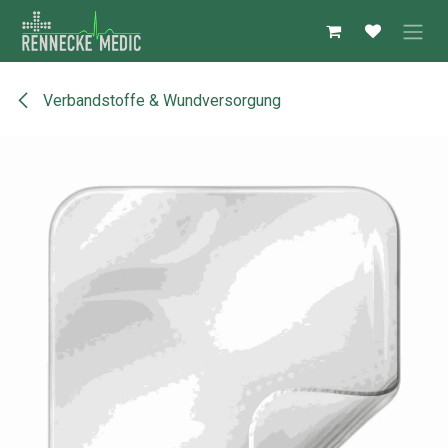
Zum Inhalt springen
Verbandstoffe & Wundversorgung