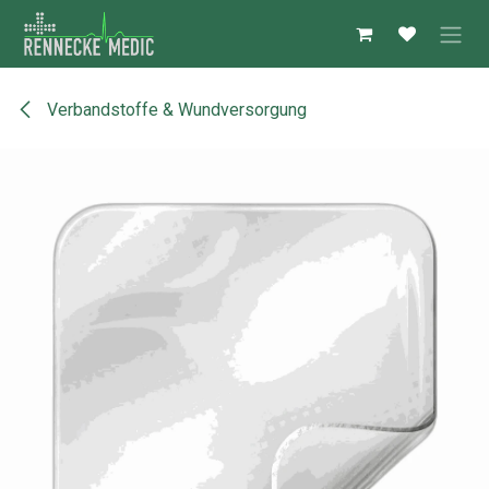
Zum Inhalt springen
Verbandstoffe & Wundversorgung