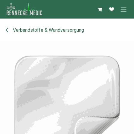
Zum Inhalt springen
Verbandstoffe & Wundversorgung