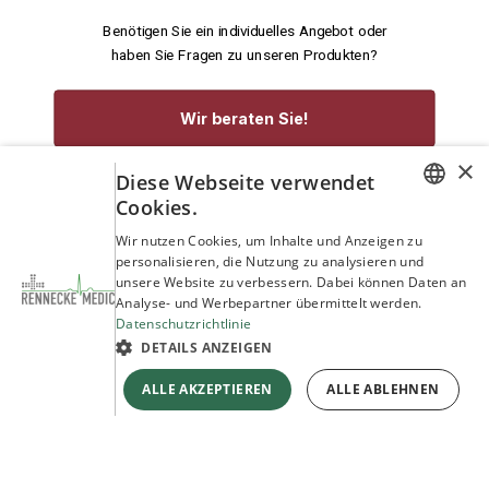
Benötigen Sie ein individuelles Angebot oder
haben Sie Fragen zu unseren Produkten?
Wir beraten Sie!
×
Diese Webseite verwendet
service@rennecke-medic.com
+49 1573 933272
Cookies.
GERMAN
Wir nutzen Cookies, um Inhalte und Anzeigen zu
personalisieren, die Nutzung zu analysieren und
ENGLISH
unsere Website zu verbessern. Dabei können Daten an
Analyse- und Werbepartner übermittelt werden.
Datenschutzrichtlinie
DETAILS ANZEIGEN
ALLE AKZEPTIEREN
ALLE ABLEHNEN