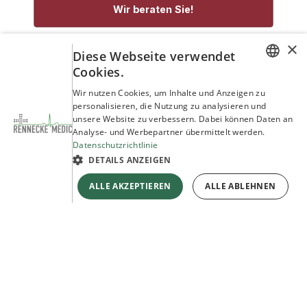
Wir beraten Sie!
×
service@rennecke-medic.com
+49 1573 933272
Diese Webseite verwendet
Cookies.
GERMAN
Wir nutzen Cookies, um Inhalte und Anzeigen zu
personalisieren, die Nutzung zu analysieren und
ENGLISH
unsere Website zu verbessern. Dabei können Daten an
Analyse- und Werbepartner übermittelt werden.
Datenschutzrichtlinie
DETAILS ANZEIGEN
ALLE AKZEPTIEREN
ALLE ABLEHNEN
Copyright © Rennecke-Medic GmbH
Unterstützt durch
- Die #1
Open-Source-E-Commerce