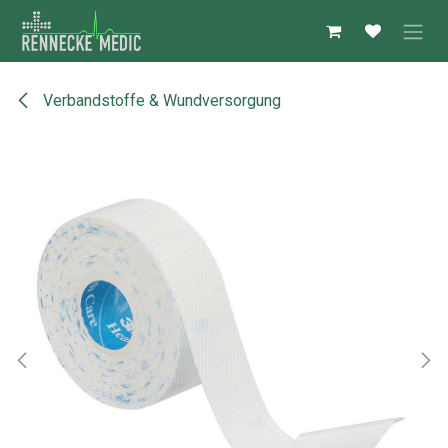
Zum Inhalt springen
Verbandstoffe & Wundversorgung