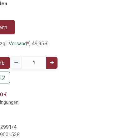
den
ern
zgl.
Versand
*
)
49,95
€
rb
0 €
dingungen
2991/4
9001538