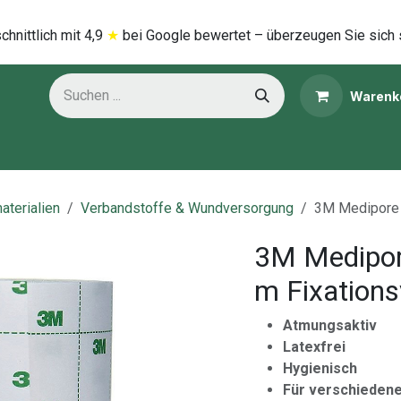
hnittlich mi​t
4,9
★
bei Google bewertet – überzeugen Sie sich 
Warenk
ns
Kategorien
aterialien
Verbandstoffe & Wundversorgung
3M Medipore a
3M Medipore
m Fixations
Atmungsaktiv
Latexfrei
Hygienisch
Für verschieden