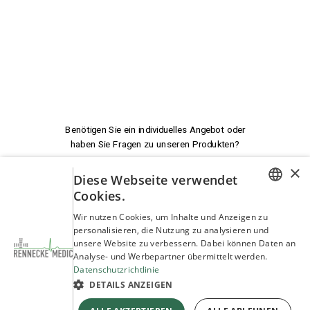
Benötigen Sie ein individuelles Angebot oder
haben Sie Fragen zu unseren Produkten?
×
Diese Webseite verwendet
Wir beraten Sie!
Cookies.
GERMAN
Wir nutzen Cookies, um Inhalte und Anzeigen zu
service@rennecke-medic.com
+49 1573 933272
personalisieren, die Nutzung zu analysieren und
ENGLISH
unsere Website zu verbessern. Dabei können Daten an
Analyse- und Werbepartner übermittelt werden.
Datenschutzrichtlinie
DETAILS ANZEIGEN