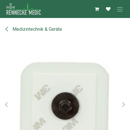
Zum Inhalt springen
Medizintechnik & Geräte