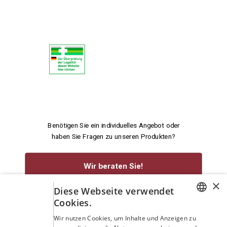
Benötigen Sie ein individuelles Angebot oder
haben Sie Fragen zu unseren Produkten?
Wir beraten Sie!
×
Diese Webseite verwendet
service@rennecke-medic.com
+49 1573 933272
Cookies.
GERMAN
Wir nutzen Cookies, um Inhalte und Anzeigen zu