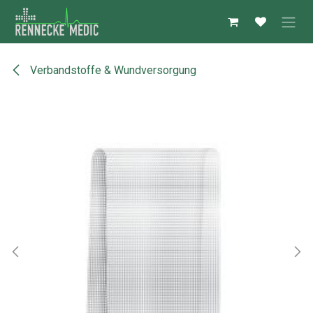
Zum Inhalt springen
Verbandstoffe & Wundversorgung