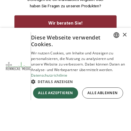
haben Sie Fragen zu unseren Produkten?
Wir beraten Sie!
×
Diese Webseite verwendet
service@rennecke-medic.com
+49 1573 933272
Cookies.
GERMAN
Wir nutzen Cookies, um Inhalte und Anzeigen zu
personalisieren, die Nutzung zu analysieren und
ENGLISH
unsere Website zu verbessern. Dabei können Daten an
Analyse- und Werbepartner übermittelt werden.
Datenschutzrichtlinie
DETAILS ANZEIGEN
ALLE AKZEPTIEREN
ALLE ABLEHNEN