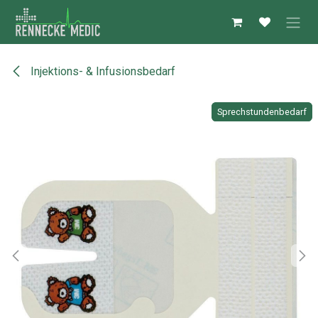
Zum Inhalt springen
Injektions- & Infusionsbedarf
Sprechstundenbedarf
Sprechstundenbedarf