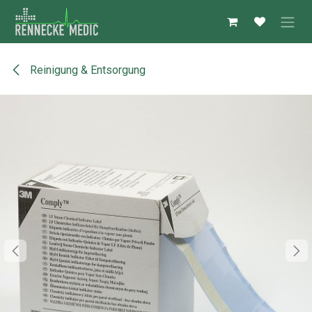
Zum Inhalt springen
Reinigung & Entsorgung