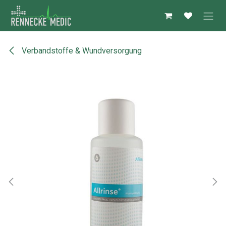
Zum Inhalt springen
Verbandstoffe & Wundversorgung