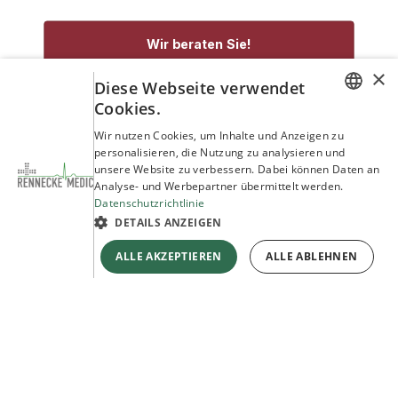
Wir beraten Sie!
×
Diese Webseite verwendet
service@rennecke-medic.com
+49 1573 933272
Cookies.
GERMAN
Wir nutzen Cookies, um Inhalte und Anzeigen zu
personalisieren, die Nutzung zu analysieren und
ENGLISH
unsere Website zu verbessern. Dabei können Daten an
Analyse- und Werbepartner übermittelt werden.
Datenschutzrichtlinie
DETAILS ANZEIGEN
ALLE AKZEPTIEREN
ALLE ABLEHNEN
Copyright © Rennecke-Medic GmbH