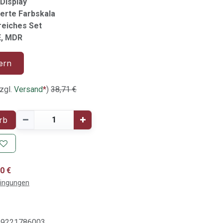
Display
ierte Farbskala
eiches Set
E, MDR
ern
zgl.
Versand
*
)
38,71
€
rb
0 €
dingungen
09221786003