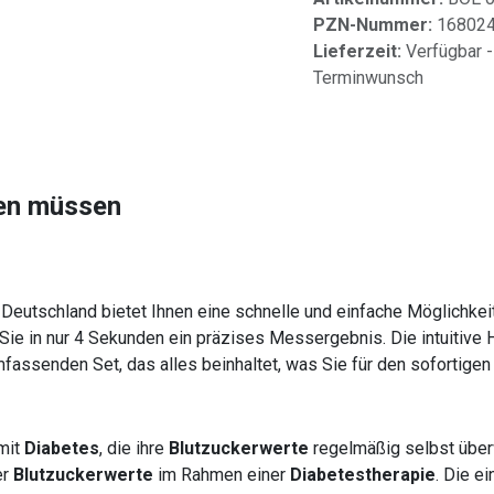
PZN-Nummer:
16802
Lieferzeit:
Verfügbar -
Terminwunsch
sen müssen
Deutschland bietet Ihnen eine schnelle und einfache Möglichkei
n Sie in nur 4 Sekunden ein präzises Messergebnis. Die intuitiv
mfassenden Set, das alles beinhaltet, was Sie für den sofortigen
 mit
Diabetes
, die ihre
Blutzuckerwerte
regelmäßig selbst überw
er
Blutzuckerwerte
im Rahmen einer
Diabetestherapie
. Die e