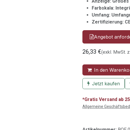
Anzeige: Großes 
Farbskala: Integr
Umfang: Umfangr
Zertifizierung: C
Angebot anford
26,33
€
(exkl. MwSt. z
In den Warenko
Jetzt kaufen
*Gratis Versand ab 25
Allgemeine Geschäftsbe
Artikelnummer:
BOE 