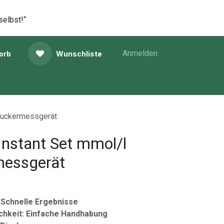
selbst!“
Anmelden
orb
Wunschliste
tzuckermessgerät
nstant Set mmol/l
messgerät
 Schnelle Ergebnisse
chkeit: Einfache Handhabung