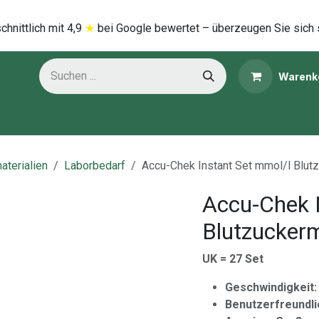
hnittlich mi​t
4,9
★
bei Google bewertet – überzeugen Sie sich 
Warenk
ns
Kategorien
aterialien
Laborbedarf
Accu-Chek Instant Set mmol/l Blu
Accu-Chek I
Blutzucker
UK = 27 Set
Geschwindigkeit:
Benutzerfreundli