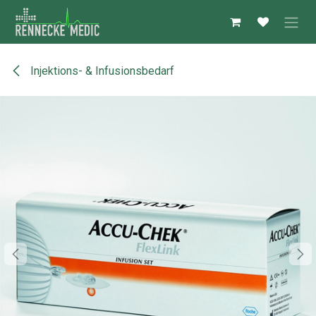
Zum Inhalt springen
Injektions- & Infusionsbedarf