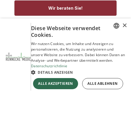
Wir beraten Sie!
×
service@rennecke-medic.com
+49 1573 933272
Diese Webseite verwendet
Cookies.
GERMAN
Wir nutzen Cookies, um Inhalte und Anzeigen zu
personalisieren, die Nutzung zu analysieren und
ENGLISH
unsere Website zu verbessern. Dabei können Daten an
Analyse- und Werbepartner übermittelt werden.
Datenschutzrichtlinie
DETAILS ANZEIGEN
ALLE AKZEPTIEREN
ALLE ABLEHNEN
Copyright © Rennecke-Medic GmbH
Unterstützt durch
- Die #1
Open-Source-E-Commerce