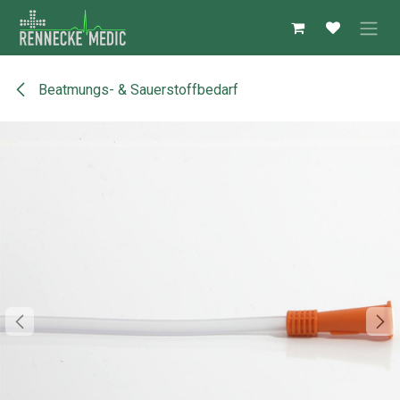
Zum Inhalt springen
Beatmungs- & Sauerstoffbedarf