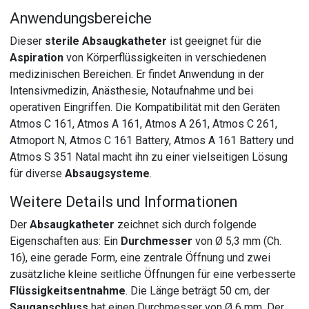
Anwendungsbereiche
Dieser
sterile Absaugkatheter
ist geeignet für die
Aspiration
von Körperflüssigkeiten in verschiedenen
medizinischen Bereichen. Er findet Anwendung in der
Intensivmedizin, Anästhesie, Notaufnahme und bei
operativen Eingriffen. Die Kompatibilität mit den Geräten
Atmos C 161, Atmos A 161, Atmos A 261, Atmos C 261,
Atmoport N, Atmos C 161 Battery, Atmos A 161 Battery und
Atmos S 351 Natal macht ihn zu einer vielseitigen Lösung
für diverse
Absaugsysteme
.
Weitere Details und Informationen
Der
Absaugkatheter
zeichnet sich durch folgende
Eigenschaften aus: Ein
Durchmesser
von Ø 5,3 mm (Ch.
16), eine gerade Form, eine zentrale Öffnung und zwei
zusätzliche kleine seitliche Öffnungen für eine verbesserte
Flüssigkeitsentnahme
. Die Länge beträgt 50 cm, der
Sauganschluss
hat einen Durchmesser von Ø 6 mm. Der