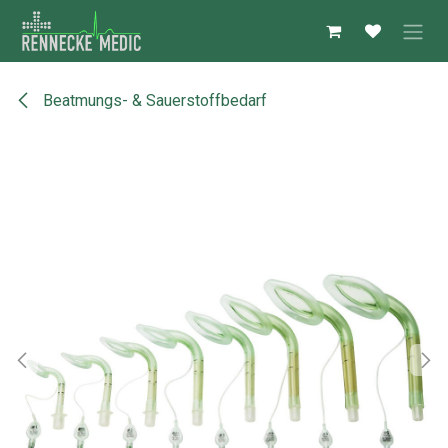
Zum Inhalt springen
Beatmungs- & Sauerstoffbedarf