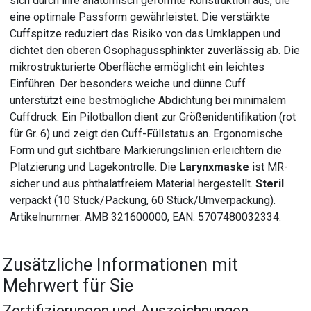
sich durch ihre anatomisch geformte Konstruktion aus, die
eine optimale Passform gewährleistet. Die verstärkte
Cuffspitze reduziert das Risiko von das Umklappen und
dichtet den oberen Ösophagussphinkter zuverlässig ab. Die
mikrostrukturierte Oberfläche ermöglicht ein leichtes
Einführen. Der besonders weiche und dünne Cuff
unterstützt eine bestmögliche Abdichtung bei minimalem
Cuffdruck. Ein Pilotballon dient zur Größenidentifikation (rot
für Gr. 6) und zeigt den Cuff-Füllstatus an. Ergonomische
Form und gut sichtbare Markierungslinien erleichtern die
Platzierung und Lagekontrolle. Die
Larynxmaske
ist MR-
sicher und aus phthalatfreiem Material hergestellt.
Steril
verpackt (10 Stück/Packung, 60 Stück/Umverpackung).
Artikelnummer: AMB 321600000, EAN: 5707480032334.
Zusätzliche Informationen mit
Mehrwert für Sie
Zertifizierungen und Auszeichnungen