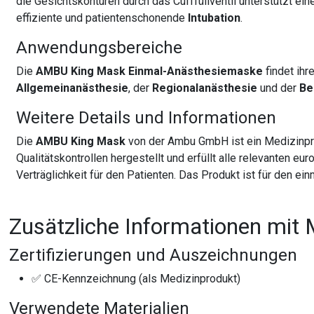
die Gesichtskonturen durch das Cufffüllventil unterstützt ein
effiziente und patientenschonende
Intubation
.
Anwendungsbereiche
Die
AMBU King Mask Einmal-Anästhesiemaske
findet ihr
Allgemeinanästhesie
, der
Regionalanästhesie
und der
Be
Weitere Details und Informationen
Die
AMBU King Mask
von der Ambu GmbH ist ein Medizinprod
Qualitätskontrollen hergestellt und erfüllt alle relevanten 
Verträglichkeit für den Patienten. Das Produkt ist für den e
Zusätzliche Informationen mit 
Zertifizierungen und Auszeichnungen
✅ CE-Kennzeichnung (als Medizinprodukt)
Verwendete Materialien