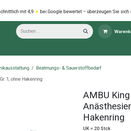
hnittlich mi​t
4,9
★
bei Google bewertet – überzeugen Sie sich 
Warenk
ns
Kategorien
inikausstattung
Beatmungs- & Sauerstoffbedarf
. 1, ohne Hakenring
AMBU King 
Anästhesiem
Hakenring
UK = 20 Stck