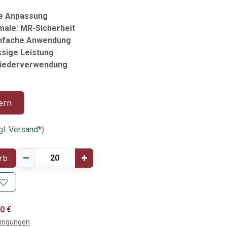
lle Anpassung
ale: MR-Sicherheit
 Einfache Anwendung
ssige Leistung
Wiederverwendung
ern
gl.
Versand
*
)
rb
0 €
dingungen