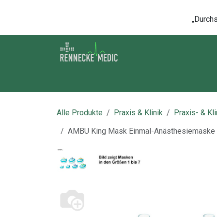
Zum Inhalt springen
„Durchsc
Shop
Kontakt
Kurse
Über u
Alle Produkte
Praxis & Klinik
Praxis- & Kl
AMBU King Mask Einmal-Anästhesiemaske Gr