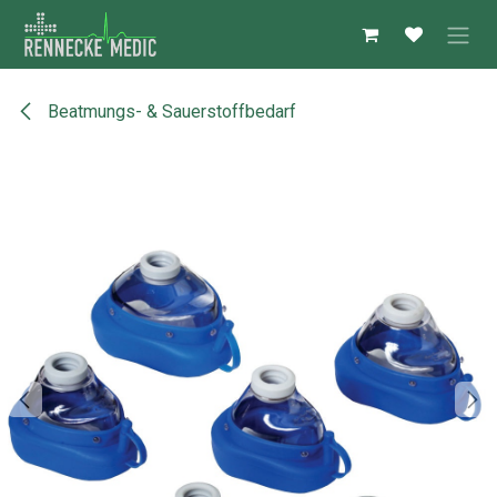
Zum Inhalt springen
Beatmungs- & Sauerstoffbedarf