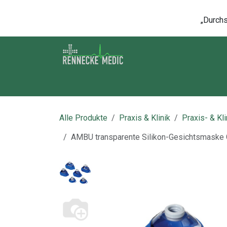
Zum Inhalt springen
„Durchsc
Shop
Kontakt
Kurse
Über u
Alle Produkte
Praxis & Klinik
Praxis- & Kl
AMBU transparente Silikon-Gesichtsmaske 