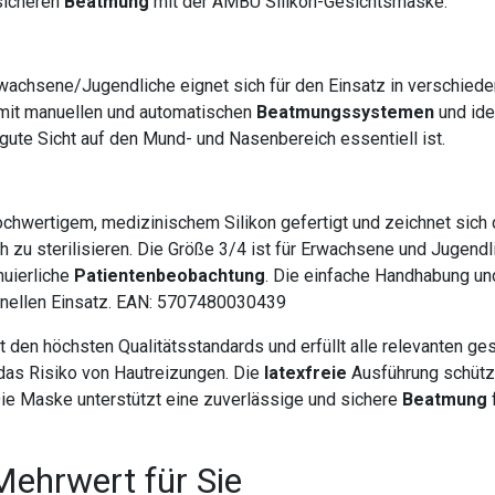
 sicheren
Beatmung
mit der AMBU Silikon-Gesichtsmaske.
wachsene/Jugendliche eignet sich für den Einsatz in verschied
l mit manuellen und automatischen
Beatmungssystemen
und ide
gute Sicht auf den Mund- und Nasenbereich essentiell ist.
ochwertigem, medizinischem Silikon gefertigt und zeichnet sich
ch zu sterilisieren. Die Größe 3/4 ist für Erwachsene und Jugen
nuierliche
Patientenbeobachtung
. Die einfache Handhabung u
ionellen Einsatz. EAN: 5707480030439
t den höchsten Qualitätsstandards und erfüllt alle relevanten 
t das Risiko von Hautreizungen. Die
latexfreie
Ausführung schützt
 Die Maske unterstützt eine zuverlässige und sichere
Beatmung
Mehrwert für Sie