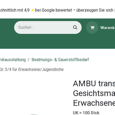
hnittlich mi​t
4,9
★
bei Google bewertet – überzeugen Sie sich 
Warenk
ns
Kategorien
inikausstattung
Beatmungs- & Sauerstoffbedarf
Gr. 3/4 für Erwachsene/Jugendliche
AMBU transp
Gesichtsmas
Erwachsene
UK = 100 Stck