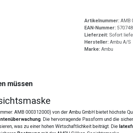
Artikelnummer:
AMB 
EAN-Nummer:
570748
Lieferzeit:
Sofort lief
Hersteller:
Ambu A/S
Marke:
Ambu
sen müssen
esichtsmaske
ummer: AMB 000312000) von der Ambu GmbH bietet höchste Qual
entenüberwachung
. Die hervorragende Passform und die siche
isieren, was zu einer hohen Wirtschaftlichkeit beiträgt. Die
latexf