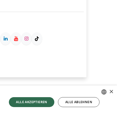
×
ALLE AKZEPTIEREN
ALLE ABLEHNEN
GERMAN
tzt durch
- Die #1
Open-Source-E-Commerce
ENGLISH