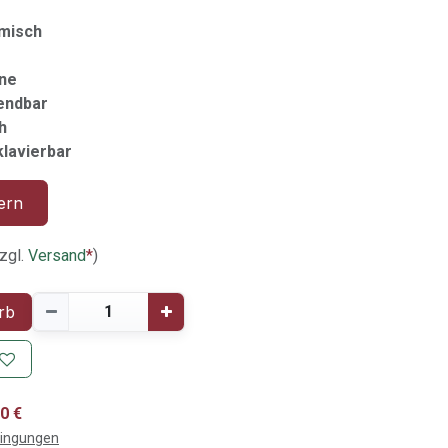
misch
ne
endbar
h
klavierbar
ern
zgl.
Versand
*
)
rb
0 €
dingungen