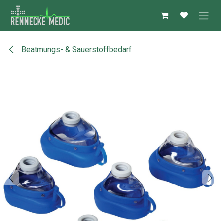
Zum Inhalt springen
Beatmungs- & Sauerstoffbedarf