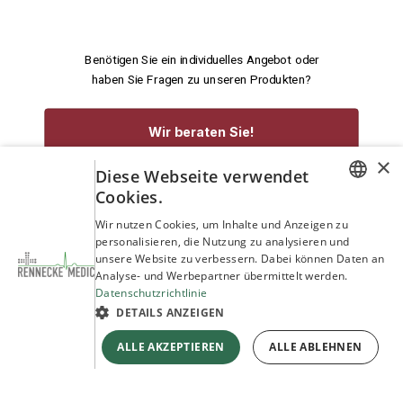
Benötigen Sie ein individuelles Angebot oder
haben Sie Fragen zu unseren Produkten?
Wir beraten Sie!
×
Diese Webseite verwendet
service@rennecke-medic.com
+49 1573 933272
Cookies.
GERMAN
Wir nutzen Cookies, um Inhalte und Anzeigen zu
personalisieren, die Nutzung zu analysieren und
ENGLISH
unsere Website zu verbessern. Dabei können Daten an
Analyse- und Werbepartner übermittelt werden.
Datenschutzrichtlinie
DETAILS ANZEIGEN
ALLE AKZEPTIEREN
ALLE ABLEHNEN