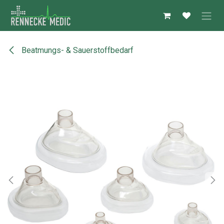
Zum Inhalt springen
Beatmungs- & Sauerstoffbedarf