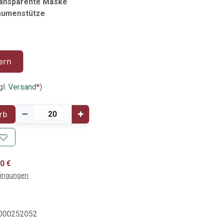
ansparente Maske
Daumenstütze
ern
gl.
Versand
*
)
rb
0 €
dingungen
000252052