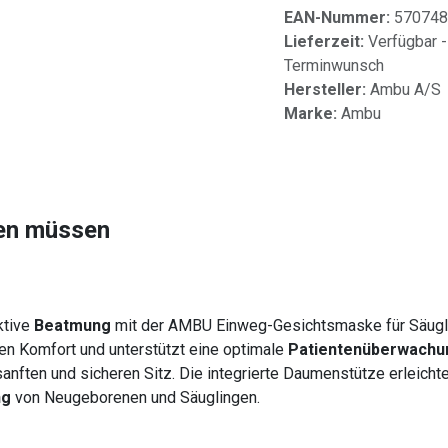
EAN-Nummer:
570748
Lieferzeit:
Verfügbar -
Terminwunsch
Hersteller:
Ambu A/S
Marke:
Ambu
sen müssen
ktive
Beatmung
mit der AMBU Einweg-Gesichtsmaske für Säugl
 Komfort und unterstützt eine optimale
Patientenüberwachu
 sanften und sicheren Sitz. Die integrierte Daumenstütze erleic
ng
von Neugeborenen und Säuglingen.