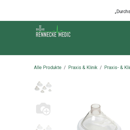
Zum Inhalt springen
„Durchsc
Shop
Kontakt
Kurse
Über u
Alle Produkte
Praxis & Klinik
Praxis- & Kl