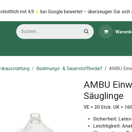
hnittlich mi​t
4,9
★
bei Google bewertet – überzeugen Sie sich 
Warenk
ns
Kategorien
inikausstattung
Beatmungs- & Sauerstoffbedarf
AMBU Einw
AMBU Einw
Säuglinge
VE = 20 Stck. UK = 16
Sicherheit: Latex
Leichtigkeit: An