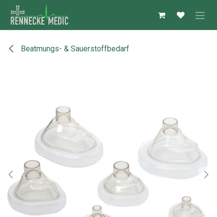
Zum Inhalt springen
Beatmungs- & Sauerstoffbedarf