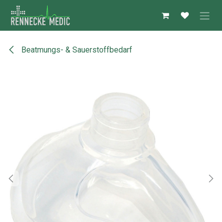
Zum Inhalt springen
Beatmungs- & Sauerstoffbedarf