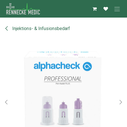
Zum Inhalt springen
Injektions- & Infusionsbedarf