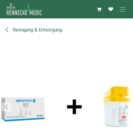
Zum Inhalt springen
Reinigung & Entsorgung