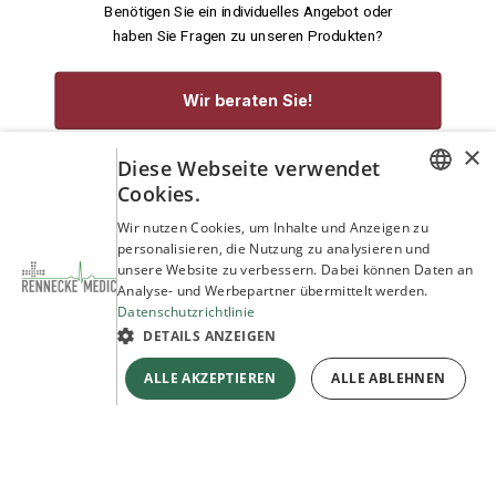
Benötigen Sie ein individuelles Angebot oder
haben Sie Fragen zu unseren Produkten?
Wir beraten Sie!
×
Diese Webseite verwendet
service@rennecke-medic.com
+49 1573 933272
Cookies.
GERMAN
Wir nutzen Cookies, um Inhalte und Anzeigen zu
personalisieren, die Nutzung zu analysieren und
ENGLISH
unsere Website zu verbessern. Dabei können Daten an
Analyse- und Werbepartner übermittelt werden.
Datenschutzrichtlinie
DETAILS ANZEIGEN
ALLE AKZEPTIEREN
ALLE ABLEHNEN