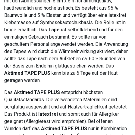
mit den Abmessungen 5 cm x 5 m ist atmungsaktiv,
hautfreundlich und hochelastisch. Es besteht aus 95 %
Baumwolle und 5 % Elastan und verfügt über eine latexfrei
Klebemasse auf Synthesekautschukbasis. Die Rolle ist in
beige erhältlich. Das
Tape
ist selbstklebend und für den
einmaligen Gebrauch bestimmt. Es sollte nur von
geschultem Personal angewendet werden. Die Anwendung
des Tapes wird durch die Wärmeeinwirkung aktiviert, daher
sollte das Tape nach dem Aufkleben ca. 60 Sekunden von
der Basis zum Ende hin glattgestrichen werden. Das
Aktimed TAPE PLUS
kann bis zu 6 Tage auf der Haut
getragen werden.
Das
Aktimed TAPE PLUS
entspricht höchsten
Qualitätsstandards. Die verwendeten Materialien sind
sorgfältig ausgewählt und auf Hautverträglichkeit getestet.
Das Produkt ist
latexfrei
und somit auch für Allergiker
geeignet (Allergietest wird empfohlen). Bei offenen
Wunden darf das
Aktimed TAPE PLUS
nur in Kombination