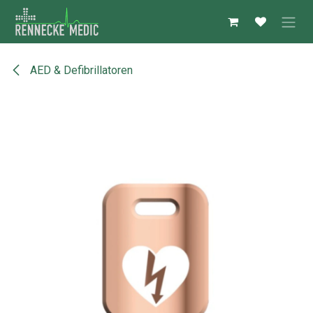
Zum Inhalt springen
AED & Defibrillatoren