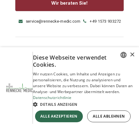
Wir beraten Sie!
service@rennecke-medic.com
+49 1573 933272
×
Diese Webseite verwendet
Cookies.
GERMAN
Wir nutzen Cookies, um Inhalte und Anzeigen zu
personalisieren, die Nutzung zu analysieren und
ENGLISH
unsere Website zu verbessern. Dabei können Daten an
Analyse- und Werbepartner übermittelt werden.
Datenschutzrichtlinie
DETAILS ANZEIGEN
ALLE AKZEPTIEREN
ALLE ABLEHNEN
Copyright © Rennecke-Medic GmbH
Unterstützt durch
- Die #1
Open-Source-E-Commerce