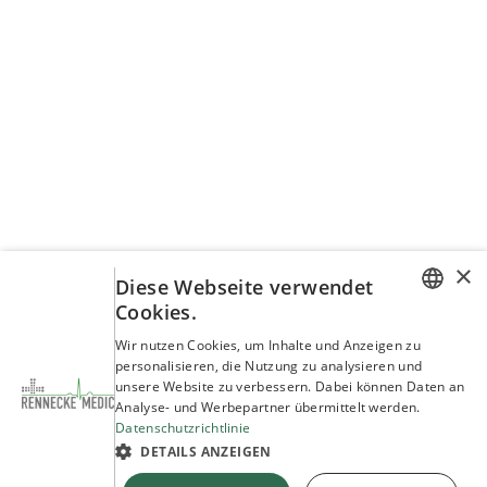
×
Benötigen Sie ein individuelles Angebot oder
Diese Webseite verwendet
haben Sie Fragen zu unseren Produkten?
Cookies.
GERMAN
Wir nutzen Cookies, um Inhalte und Anzeigen zu
personalisieren, die Nutzung zu analysieren und
Wir beraten Sie!
ENGLISH
unsere Website zu verbessern. Dabei können Daten an
Analyse- und Werbepartner übermittelt werden.
Datenschutzrichtlinie
service@rennecke-medic.com
+49 1573 933272
DETAILS ANZEIGEN