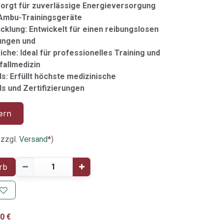
Sorgt für zuverlässige Energieversorgung
 Ambu-Trainingsgeräte
cklung: Entwickelt für einen reibungslosen
ungen und
he: Ideal für professionelles Training und
fallmedizin
s: Erfüllt höchste medizinische
ds und Zertifizierungen
ern
 zzgl.
Versand
*
)
rb
0 €