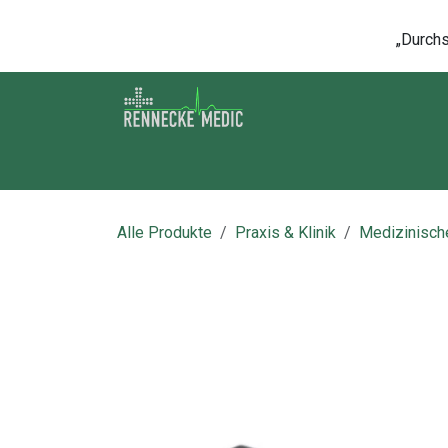
Zum Inhalt springen
„Durchsc
Shop
Kontakt
Kurse
Über u
Alle Produkte
Praxis & Klinik
Medizinisch