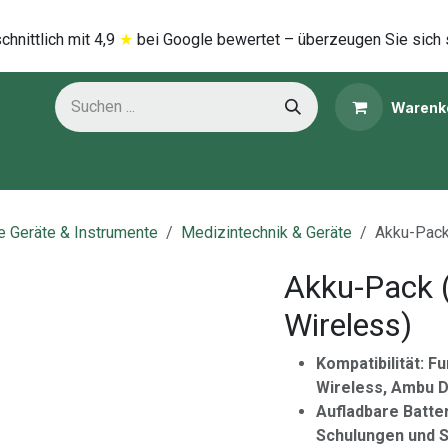
hnittlich mi​t
4,9
★
bei Google bewertet – überzeugen Sie sich 
Warenk
ns
Kategorien
e Geräte & Instrumente
Medizintechnik & Geräte
Akku-Pack
Akku-Pack
Wireless)
Kompatibilität: F
Wireless, Ambu D
Aufladbare Batte
Schulungen und S