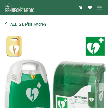
Zum Inhalt springen
AED & Defibrillatoren