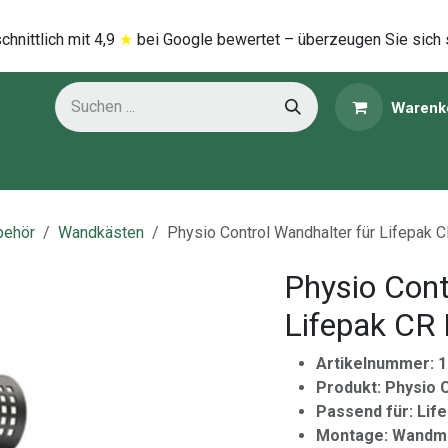
hnittlich mi​t
4,9
★
bei Google bewertet – überzeugen Sie sich 
Warenk
ns
Kategorien
behör
Wandkästen
Physio Control Wandhalter für Lifepak 
Physio Cont
Lifepak CR 
Artikelnummer: 
Produkt: Physio 
Passend für: Life
Montage: Wandm