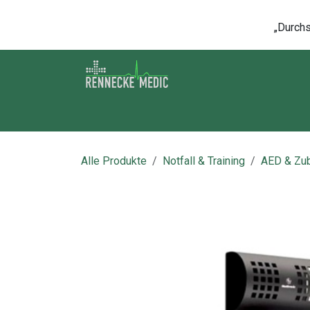
Zum Inhalt springen
„Durchsc
Shop
Kontakt
Kurse
Über u
Alle Produkte
Notfall & Training
AED & Zu